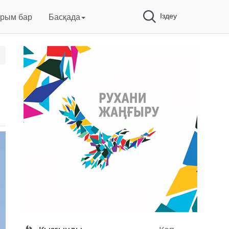
Іздеу
арым бар
Басқада