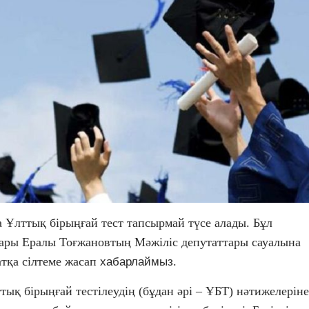
 Ұлттық бірыңғай тест тапсырмай түсе алады. Бұл
ары Ералы Тоғжановтың Мәжіліс депутаттары сауалына
тқа сілтеме жасап
.
хабарлаймыз
тық бірыңғай тестілеудің (бұдан әрі – ҰБТ) нәтижелеріне