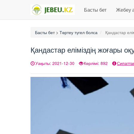
Басты бет
Жебеу 
Басты бет
>
Төртеу түгел болса
Қандастар елі
Қандастар еліміздің жоғары о
Уақыты: 2021-12-30
Көрлімі: 892
Сипатта