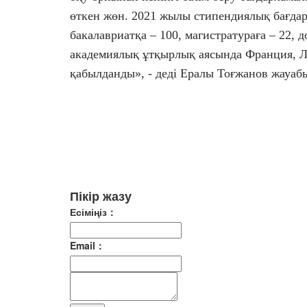
өткен жөн. 2021 жылы стипендиялық бағда
бакалавриатқа – 100, магистратураға – 22, 
академиялық ұтқырлық аясында Франция, Л
қабылданды», - деді Ералы Тоғжанов жауаб
Пікір жазу
Есіміңіз：
Email：