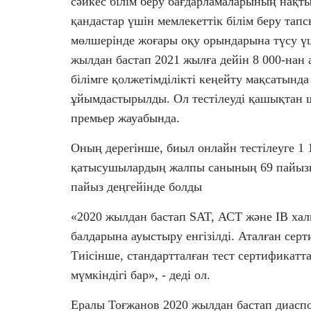
сәйкес білім беру бағдарламаларының нақты 
қандастар үшін мемлекеттік білім беру та
мөлшерінде жоғары оқу орындарына түсу үш
жылдан бастап 2021 жылға дейін 8 000-нан
білімге қолжетімділікті кеңейту мақсатынд
ұйымдастырылды. Ол тестілеуді қашықтан ше
премьер жауабында.
Оның дерегінше, биыл онлайн тестілеуге 1 
қатысушылардың жалпы санының 69 пайызы 
пайыз деңгейінде болды
«2020 жылдан бастап SAT, АСТ және IB хал
балдарына ауыстыру енгізілді. Аталған се
Тиісінше, стандартталған тест сертификат
мүмкіндігі бар», - деді ол.
Ералы Тоғжанов 2020 жылдан бастап диасп