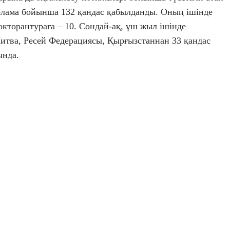
рлама бойынша 132 қандас қабылданды. Оның ішінде
докторантураға – 10. Сондай-ақ, үш жыл ішінде
итва, Ресей Федерациясы, Қырғызстаннан 33 қандас
ында.