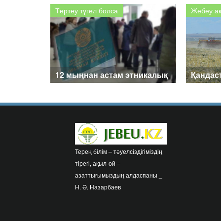
мұқтаж?
ПЕН Қ
Төртеу түгел болса
Жебеу а
ПІКІРІ
12 мыңнан астам этникалық
Қандас
қазақ оралман мәртебесін
шаруа
алды
жер бер
Терең білім – тәуелсіздігіміздің
тірегі, ақыл-ой –
азаттығымыздың алдаспаны _
Н. Ә. Назарбаев