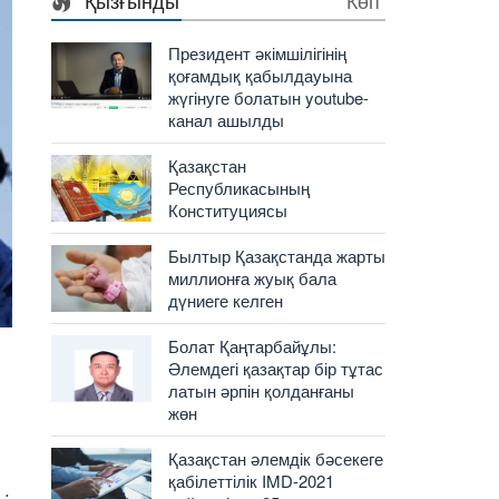
Қызғынды
Көп
Президент әкімшілігінің
қоғамдық қабылдауына
жүгінуге болатын youtube-
канал ашылды
Қазақстан
Республикасының
Конституциясы
Былтыр Қазақстанда жарты
миллионға жуық бала
дүниеге келген
Болат Қаңтарбайұлы:
Әлемдегі қазақтар бір тұтас
латын әрпін қолданғаны
жөн
Қазақстан әлемдік бәсекеге
қабілеттілік IMD-2021