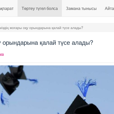
ақпарат
Төртеу түгел болса
Замана тынысы
Айт
міздің жоғары оқу орындарына қалай түсе алады?
қу орындарына қалай түсе алады?
ма