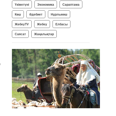
Үкіметүні
Экономика
Сараптама
Көш
Әдебиет
Нұрлыкөш
ЖебеуTV
Жебеу
Елбасы
Саясат
Жаңалықтар
а