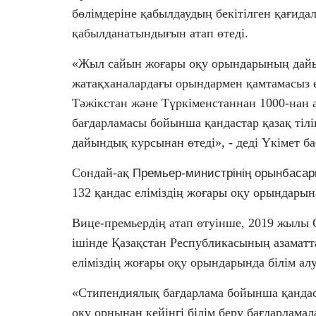
бөлімдеріне қабылдаудың бекітілген қағида
қабылданатындығын атап өтеді.
«Жыл сайын жоғары оқу орындарының дайы
жатақханалардағы орындармен қамтамасыз е
Тәжікстан және Түркіменстаннан 1000-нан 
бағдарламасы бойынша қандастар қазақ тілі
дайындық курсынан өтеді», - деді Үкімет 
Сондай-ақ
Премьер-министрінің орынбаса
132 қандас еліміздің жоғары оқу орындары
Вице-премьердің атап өтуінше, 2019 жылы 
ішінде Қазақстан Республикасының азаматт
еліміздің жоғары оқу орындарында білім ал
«Стипендиялық бағдарлама бойынша қандаст
оқу орнынан кейінгі білім беру бағдарламал