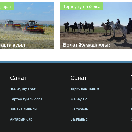
АНДАСТАРДЫҢ
қандастарға берілген квота
қпарат
Төртеу түгел болса
МЕН САНАСА БІЛЕЙІК
мөлшері тым аз
тарға ауыл
Болат Жұмаділұлы:
шылығы мақсатында
Қандастар қонысы
іледі
арқасында Ольгино
ауылында қазақ ме
Санат
Санат
Жебеу ақпарат
Тарих пен Таным
Төртеу түгел болса
Жебеу TV
Замана тынысы
Біз туралы
Айтарым бар
Байланыс