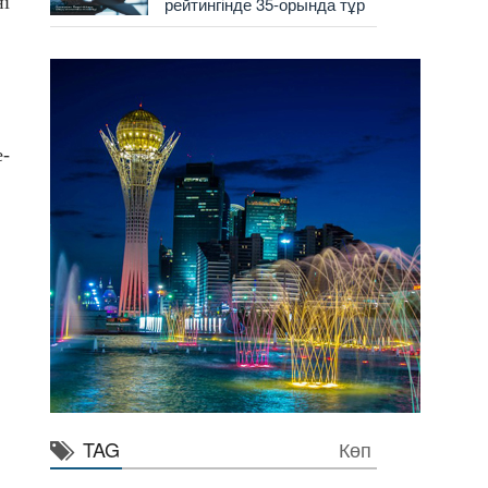
ні
рейтингінде 35-орында тұр
2
е-
TAG
Көп