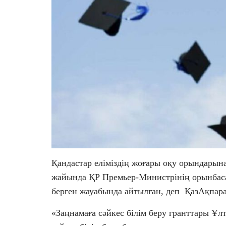
Қандастар еліміздің жоғары оқу орындарына
жайында ҚР Премьер-Министрінің орынбас
берген жауабында айтылған, деп ҚазАқпара
«Заңнамаға сәйкес білім беру гранттары Ұлт