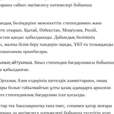
ларына сәйкес әңгімелесу нәтижелері бойынша
ндық бөлімдеріне мемлекеттік стипендиямен және
те отырып, Қытай, Өзбекстан, Моңғолия, Ресей,
астам қандас қабылданады. Дайындық бөлімінің
н, жалпы білім беру пәндерін оқиды, ҰБТ-ға толыққанды
басшысының орынбасары.
иыл стипендия бағдарламасы бойынш
рының айтуынша, б
на қабылданған.
Орталық Азия елдерінің шетелдік азаматтарына, оның
ары болып табылмайтын ұлты қазақ адамдарға арналған
уға стипендиялық бағдарлама іске қосылды.
ар тек бакалавриатқа ғана емес, сонымен қатар жоғары
арына да әңгімелесу нәтижелері бойынша түсетігін атап