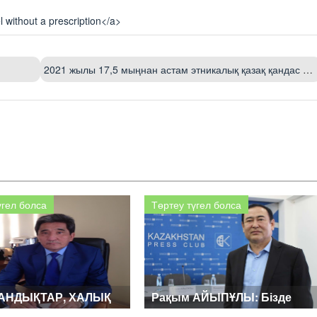
l without a prescription</a>
2021 жылы 17,5 мыңнан астам этникалық қазақ қандас мәртебесін алды
үгел болса
Төртеу түгел болса
ТАНДЫҚТАР, ХАЛЫҚ
Рақым АЙЫПҰЛЫ: Бізде