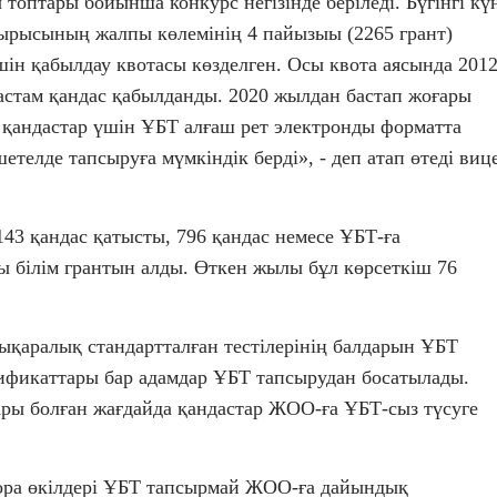
топтары бойынша конкурс негізінде беріледі. Бүгінгі кү
псырысының жалпы көлемінің 4 пайызыы (2265 грант)
ін қабылдау квотасы көзделген. Осы квота аясында 201
 астам қандас қабылданды. 2020 жылдан бастап жоғары
а қандастар үшін ҰБТ алғаш рет электронды форматта
телде тапсыруға мүмкіндік берді», - деп атап өтеді виц
143 қандас қатысты, 796 қандас немесе ҰБТ-ға
білім грантын алды. Өткен жылы бұл көрсеткіш 76
ықаралық стандартталған тестілерінің балдарын ҰБТ
ртификаттары бар адамдар ҰБТ тапсырудан босатылады.
тары болған жағдайда қандастар ЖОО-ға ҰБТ-сыз түсуге
ора өкілдері ҰБТ тапсырмай ЖОО-ға дайындық