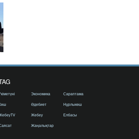
TAG
Үкіметүні
Экономика
Сараптама
Көш
Әдебиет
Нұрлыкөш
ЖебеуTV
Жебеу
Елбасы
Саясат
Жаңалықтар