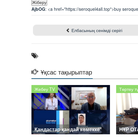
AjbOG
: <a href="https://seroquel4all.top">buy seroque
Елбасының сенімді серігі
Ұқсас тақырыптар
Жебеу TV
Төртеу т
Қандастар қандай көмекке
НҰР О