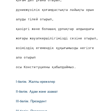
қоғам деп ұғына отырып,
дүниежүзiлiк қоғамдастықта лайықты орын
алуды тілей отырып,
қазіргі және болашақ ұрпақтар алдындағы
жоғары жауапкершілігімізді сезіне отырып,
өзіміздің егемендік құқығымызды негізге
ала отырып
осы Конституцияны қабылдаймыз.
I-бөлім. Жалпы ережелер
II-бөлім. Адам және азамат
III-бөлім. Президент
IV-бөлім. Парламент