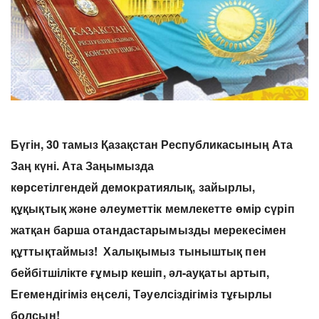
Бүгін, 30 тамыз Қазақстан Республикасының Ата
Заң күні. Ата Заңымызда
көрсетілгендей
демократиялық, зайырлы,
құқықтық және әлеуметтік мемлекетте өмір сүріп
жатқан барша отандастарымызды мерекесімен
құттықтаймыз! Халықымыз тыныштық пен
бейбітшілікте ғұмыр кешіп, әл-ауқаты артып,
Егемендігіміз еңселі, Тәуелсіздігіміз тұғырлы
болсын!