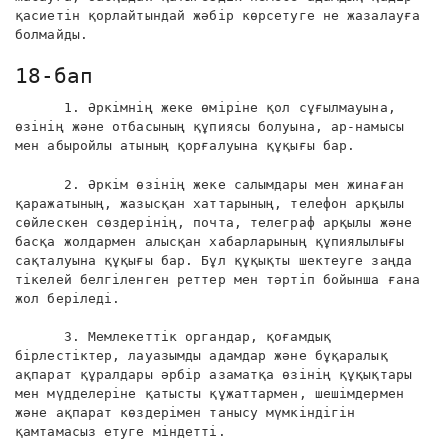
қасиетін қорлайтындай жәбір көрсетуге не жазалауға
болмайды.
18-бап
1. Әркімнің жеке өміріне қол сұғылмауына,
өзінің және отбасының құпиясы болуына, ар-намысы
мен абыройлы атының қорғалуына құқығы бар.
2. Әркім өзінің жеке салымдары мен жинаған
қаражатының, жазысқан хаттарының, телефон арқылы
сөйлескен сөздерінің, почта, телеграф арқылы және
басқа жолдармен алысқан хабарларының құпиялылығы
сақталуына құқығы бар. Бұл құқықты шектеуге заңда
тікелей белгіленген реттер мен тәртіп бойынша ғана
жол беріледі.
3. Мемлекеттік органдар, қоғамдық
бірлестіктер, лауазымды адамдар және бұқаралық
ақпарат құралдары әрбір азаматқа өзінің құқықтары
мен мүдделеріне қатысты құжаттармен, шешімдермен
және ақпарат көздерімен танысу мүмкіндігін
қамтамасыз етуге міндетті.