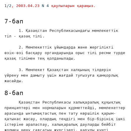
1/2
, 2003.04.23
N 4
қаулыларын қараңыз.
7-бап
1. Қазақстан Республикасындағы мемлекеттік
тіл - қазақ тілі.
2. Мемлекеттік ұйымдарда және жергілікті
өзін-өзі басқару органдарында орыс тілі ресми түрде
қазақ тілімен тең қолданылады.
3. Мемлекет Қазақстан халқының тілдерін
үйрену мен дамыту үшін жағдай туғызуға қамқорлық
жасайды.
8-бап
Қазақстан Республикасы халықаралық құқықтың
принциптері мен нормаларын құрметтейді, мемлекеттер
арасында ынтымақтастық пен тату көршілік қарым-
қатынас жасау, олардың теңдігі мен бір-бірінің ішкі
істеріне араласпау, халықаралық дауларды бейбіт
жолмен шешу саясатын жүргізеді, қарулы күшті