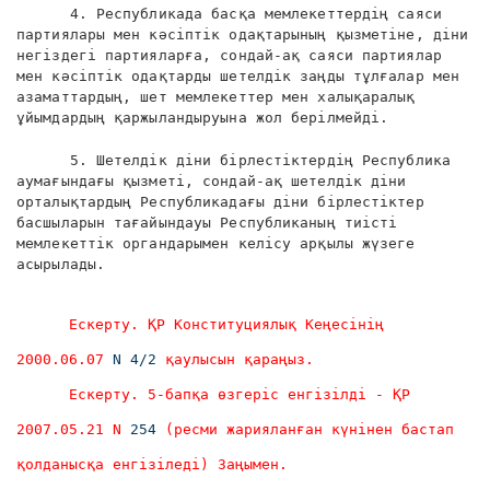
4. Республикада басқа мемлекеттердің саяси
партиялары мен кәсіптік одақтарының қызметіне, діни
негіздегі партияларға, сондай-ақ саяси партиялар
мен кәсіптік одақтарды шетелдік заңды тұлғалар мен
азаматтардың, шет мемлекеттер мен халықаралық
ұйымдардың қаржыландыруына жол берілмейді.
5. Шетелдік діни бірлестіктердің Республика
аумағындағы қызметі, сондай-ақ шетелдік діни
орталықтардың Республикадағы діни бірлестіктер
басшыларын тағайындауы Республиканың тиісті
мемлекеттік органдарымен келісу арқылы жүзеге
асырылады.
Ескерту. ҚР Конституциялық Кеңесінің
2000.06.07
N 4/2
қаулысын қараңыз.
Ескерту. 5-бапқа өзгеріс енгізілді - ҚР
2007.05.21 N
254
(ресми жарияланған күнінен бастап
қолданысқа енгізіледі) Заңымен.