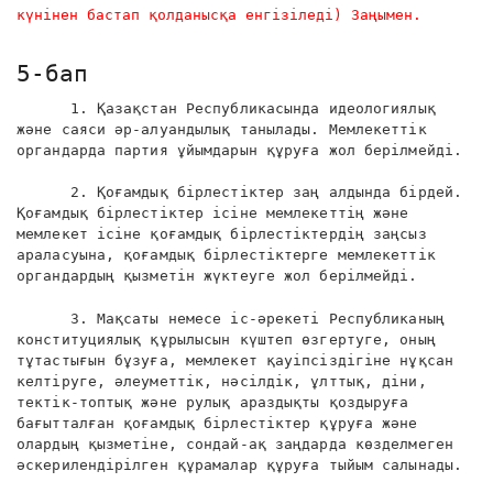
күнінен бастап қолданысқа енгізіледі) Заңымен.
5-бап
1. Қазақстан Республикасында идеологиялық
және саяси әр-алуандылық танылады. Мемлекеттік
органдарда партия ұйымдарын құруға жол берілмейді.
2. Қоғамдық бірлестіктер заң алдында бірдей.
Қоғамдық бірлестіктер ісіне мемлекеттің және
мемлекет ісіне қоғамдық бірлестіктердің заңсыз
араласуына, қоғамдық бірлестіктерге мемлекеттік
органдардың қызметін жүктеуге жол берілмейді.
3. Мақсаты немесе іс-әрекеті Республиканың
конституциялық құрылысын күштеп өзгертуге, оның
тұтастығын бұзуға, мемлекет қауіпсіздігіне нұқсан
келтіруге, әлеуметтік, нәсілдік, ұлттық, діни,
тектік-топтық және рулық араздықты қоздыруға
бағытталған қоғамдық бірлестіктер құруға және
олардың қызметіне, сондай-ақ заңдарда көзделмеген
әскерилендірілген құрамалар құруға тыйым салынады.