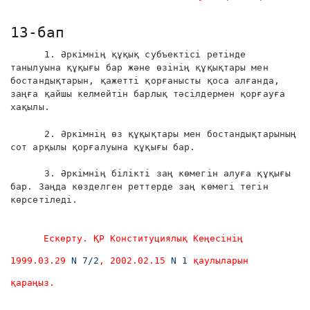
13-бап
1. Әркімнің құқық субъектісі ретінде
танылуына құқығы бар және өзінің құқықтары мен
бостандықтарын, қажетті қорғанысты қоса алғанда,
заңға қайшы келмейтін барлық тәсілдермен қорғауға
хақылы.
2. Әркімнің өз құқықтары мен бостандықтарының
сот арқылы қорғалуына құқығы бар.
3. Әркімнің білікті заң көмегін алуға құқығы
бар. Заңда көзделген реттерде заң көмегі тегін
көрсетіледі.
Ескерту. ҚР Конституциялық Кеңесінің
1999.03.29
N 7/2
, 2002.02.15
N 1
қаулыларын
қараңыз.