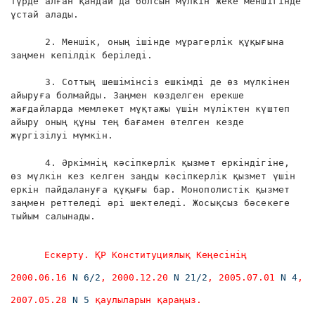
түрде алған қандай да болсын мүлкін жеке меншігінде
ұстай алады.
2. Меншік, оның ішінде мұрагерлік құқығына
заңмен кепілдік беріледі.
3. Соттың шешімінсіз ешкімді де өз мүлкінен
айыруға болмайды. Заңмен көзделген ерекше
жағдайларда мемлекет мұқтажы үшін мүліктен күштеп
айыру оның құны тең бағамен өтелген кезде
жүргізілуі мүмкін.
4. Әркімнің кәсіпкерлік қызмет еркіндігіне,
өз мүлкін кез келген заңды кәсіпкерлік қызмет үшін
еркін пайдалануға құқығы бар. Монополистік қызмет
заңмен реттеледі әрі шектеледі. Жосықсыз бәсекеге
тыйым салынады.
Ескерту. ҚР Конституциялық Кеңесінің
2000.06.16
N 6/2
, 2000.12.20
N 21/2
, 2005.07.01
N 4
,
2007.05.28
N 5
қаулыларын қараңыз.