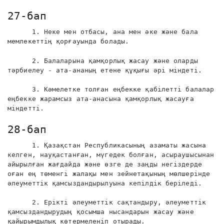
27-бап
1. Неке мен отбасы, ана мен әке және бала
мемлекеттің қорғауында болады.
2. Балаларына қамқорлық жасау және оларды
тәрбиелеу - ата-ананың етене құқығы әрі міндеті.
3. Кәмелетке толған еңбекке қабілетті балалар
еңбекке жарамсыз ата-анасына қамқорлық жасауға
міндетті.
28-бап
1. Қазақстан Республикасының азаматы жасына
келген, науқастанған, мүгедек болған, асыраушысынан
айырылған жағдайда және өзге де заңды негіздерде
оған ең төменгі жалақы мен зейнетақының мөлшерінде
әлеуметтік қамсыздандырылуына кепілдік беріледі.
2. Ерікті әлеуметтік сақтандыру, әлеуметтік
қамсыздандырудың қосымша нысандарын жасау және
қайырымдылық көтермеленіп отырады.