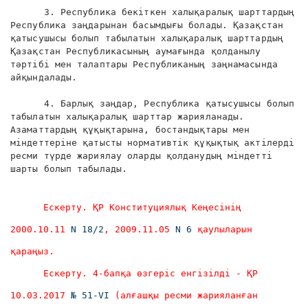
3. Республика бекіткен халықаралық шарттардың
Республика заңдарынан басымдығы болады. Қазақстан
қатысушысы болып табылатын халықаралық шарттардың
Қазақстан Республикасының аумағында қолданылу
тәртібі мен талаптары Республиканың заңнамасында
айқындалады.
4. Барлық заңдар, Республика қатысушысы болып
табылатын халықаралық шарттар жарияланады.
Азаматтардың құқықтарына, бостандықтары мен
міндеттеріне қатысты нормативтік құқықтық актілерді
ресми түрде жариялау оларды қолданудың міндетті
шарты болып табылады.
Ескерту. ҚР Конституциялық Кеңесінің
2000.10.11
N 18/2
, 2009.11.05
N 6
қаулыларын
қараңыз.
Ескерту. 4-бапқа өзгеріс енгізілді - ҚР
10.03.2017
№ 51-VI
(алғашқы ресми жарияланған