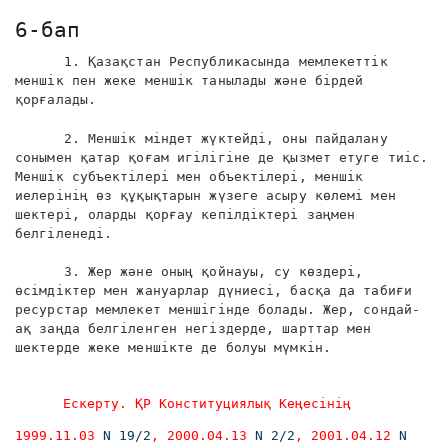
6-бап
1. Қазақстан Республикасында мемлекеттік
меншік пен жеке меншік танылады және бірдей
қорғалады.
2. Меншік міндет жүктейді, оны пайдалану
сонымен қатар қоғам игілігіне де қызмет етуге тиіс.
Меншік субъектілері мен объектілері, меншік
иелерінің өз құқықтарын жүзеге асыру көлемі мен
шектері, оларды қорғау кепілдіктері заңмен
белгіленеді.
3. Жер және оның қойнауы, су көздері,
өсімдіктер мен жануарлар дүниесі, басқа да табиғи
ресурстар мемлекет меншігінде болады. Жер, сондай-
ақ заңда белгіленген негіздерде, шарттар мен
шектерде жеке меншікте де болуы мүмкін.
Ескерту. ҚР Конституциялық Кеңесінің
1999.11.03
N 19/2
, 2000.04.13
N 2/2
, 2001.04.12
N