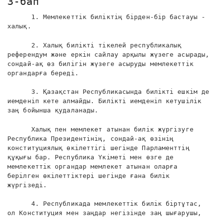
3-бап
1. Мемлекеттік биліктің бірден-бір бастауы -
халық.
2. Халық билікті тікелей республикалық
референдум және еркін сайлау арқылы жүзеге асырады,
сондай-ақ өз билігін жүзеге асыруды мемлекеттік
органдарға береді.
3. Қазақстан Республикасында билікті ешкім де
иемденіп кете алмайды. Билікті иемденіп кетушілік
заң бойынша қудаланады.
Халық пен мемлекет атынан билік жүргізуге
Республика Президентінің, сондай-ақ өзінің
конституциялық өкілеттігі шегінде Парламенттің
құқығы бар. Республика Үкіметі мен өзге де
мемлекеттік органдар мемлекет атынан оларға
берілген өкілеттіктері шегінде ғана билік
жүргізеді.
4. Республикада мемлекеттік билік біртұтас,
ол Конституция мен заңдар негізінде заң шығарушы,