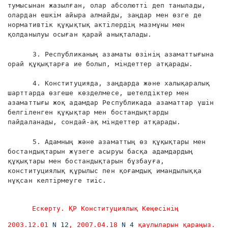
тумысынан жазылған, олар абсолютті деп танылады,
олардан ешкім айыра алмайды, заңдар мен өзге де
нормативтік құқықтық актілердің мазмұны мен
қолданылуы осыған қарай анықталады.
3. Республиканың азаматы өзінің азаматтығына
орай құқықтарға ие болып, міндеттер атқарады.
4. Конституцияда, заңдарда және халықаралық
шарттарда өзгеше көзделмесе, шетелдіктер мен
азаматтығы жоқ адамдар Республикада азаматтар үшін
белгіленген құқықтар мен бостандықтарды
пайдаланады, сондай-ақ міндеттер атқарады.
5. Адамның және азаматтың өз құқықтары мен
бостандықтарын жүзеге асыруы басқа адамдардың
құқықтары мен бостандықтарын бұзбауға,
конституциялық құрылыс пен қоғамдық имандылыққа
нұқсан келтірмеуге тиіс.
Ескерту. ҚР Конституциялық Кеңесінің
2003.12.01
N 12
, 2007.04.18
N 4
қаулыларын қараңыз.