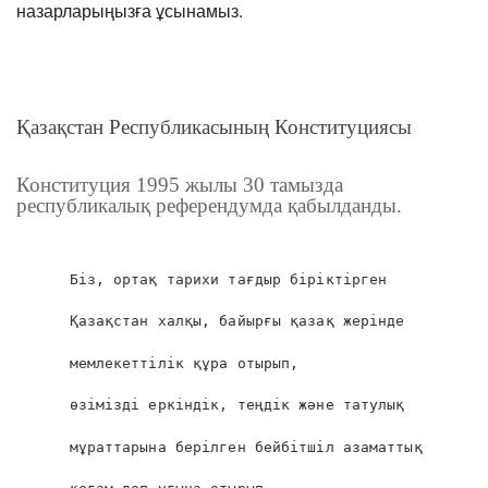
назарларыңызға ұсынамыз.
Қазақстан Республикасының Конституциясы
Конституция 1995 жылы 30 тамызда
республикалық референдумда қабылданды.
Бiз, ортақ тарихи тағдыр бiрiктiрген
Қазақстан халқы, байырғы қазақ жерiнде
мемлекеттiлiк құра отырып,
өзiмiздi еркiндiк, теңдiк және татулық
мұраттарына берiлген бейбiтшiл азаматтық