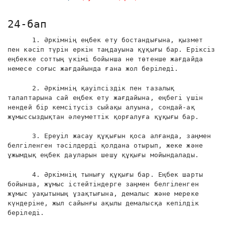
24-бап
1. Әркімнің еңбек ету бостандығына, қызмет
пен кәсіп түрін еркін таңдауына құқығы бар. Еріксіз
еңбекке соттың үкімі бойынша не төтенше жағдайда
немесе соғыс жағдайында ғана жол беріледі.
2. Әркімнің қауіпсіздік пен тазалық
талаптарына сай еңбек ету жағдайына, еңбегі үшін
нендей бір кемсітусіз сыйақы алуына, сондай-ақ
жұмыссыздықтан әлеуметтік қорғалуға құқығы бар.
3. Ереуіл жасау құқығын қоса алғанда, заңмен
белгіленген тәсілдерді қолдана отырып, жеке және
ұжымдық еңбек дауларын шешу құқығы мойындалады.
4. Әркімнің тынығу құқығы бар. Еңбек шарты
бойынша, жұмыс істейтіндерге заңмен белгіленген
жұмыс уақытының ұзақтығына, демалыс және мереке
күндеріне, жыл сайынғы ақылы демалысқа кепілдік
беріледі.