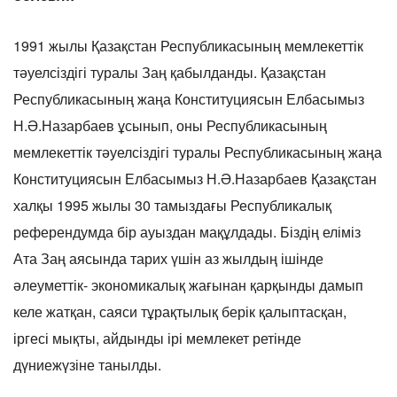
1991 жылы Қазақстан Республикасының мемлекеттік
тәуелсіздігі туралы Заң қабылданды. Қазақстан
Республикасының жаңа Конституциясын Елбасымыз
Н.Ә.Назарбаев ұсынып, оны Республикасының
мемлекеттік тәуелсіздігі туралы Республикасының жаңа
Конституциясын Елбасымыз Н.Ә.Назарбаев Қазақстан
халқы 1995 жылы 30 тамыздағы Республикалық
референдумда бір ауыздан мақұлдады. Біздің еліміз
Ата Заң аясында тарих үшін аз жылдың ішінде
әлеуметтік- экономикалық жағынан қарқынды дамып
келе жатқан, саяси тұрақтылық берік қалыптасқан,
іргесі мықты, айдынды ірі мемлекет ретінде
дүниежүзіне танылды.