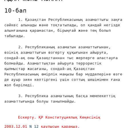
10-бап
1. Қазақстан Республикасының азаматтығы заңға
сәйкес алынады және тоқтатылады, ол қандай негізде
алынғанына қарамастан, бірыңғай және тең болып
табылады.
2. Республиканың азаматын азаматтығынан,
өзінің азаматтығын өзгерту құқығынан айыруға,
сондай-ақ оны Қазақстаннан тыс жерлерге аластауға
болмайды. Азаматтықтан айыруға террористік
қылмыстар жасағаны, сондай-ақ Қазақстан
Республикасының өмірлік маңызы бар мүдделеріне өзге
де ауыр зиян келтіргені үшін соттың шешімімен ғана
жол беріледі.
3. Республика азаматының басқа мемлекеттің
азаматтығында болуы танылмайды.
Ескерту. ҚР Конституциялық Кеңесінің
2003.12.01
N 12
қаулысын қараңыз.