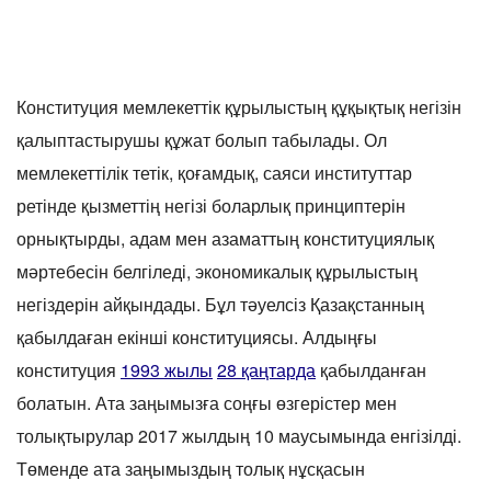
Конституция мемлекеттік құрылыстың құқықтық негізін
қалыптастырушы құжат болып табылады. Ол
мемлекеттілік тетік, қоғамдық, саяси институттар
ретінде қызметтің негізі боларлық принциптерін
орнықтырды, адам мен азаматтың конституциялық
мәртебесін белгіледі, экономикалық құрылыстың
негіздерін айқындады. Бұл тәуелсіз Қазақстанның
қабылдаған екінші конституциясы. Алдыңғы
конституция
1993 жылы
28 қаңтарда
қабылданған
болатын. Ата заңымызға соңғы өзгерістер мен
толықтырулар 2017 жылдың 10 маусымында енгізілді.
Төменде ата заңымыздың толық нұсқасын