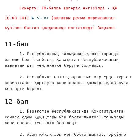
Ескерту. 10-бапқа өзгеріс енгізілді - ҚР
10.03.2017
№ 51-VI
(алғашқы ресми жарияланған
күнінен бастап қолданысқа енгізіледі) Заңымен.
11-бап
1. Республиканың халықаралық шарттарында
өзгеше белгіленбесе, Қазақстан Республикасының
азаматын шет мемлекетке беруге болмайды.
2. Республика өзінің одан тыс жерлерде жүрген
азаматтарын қорғауға және оларға қамқорлық жасауға
кепілдік береді.
12-бап
1. Қазақстан Республикасында Конституцияға
сәйкес адам құқықтары мен бостандықтары танылады
және оларға кепілдік беріледі.
2. Адам құқықтары мен бостандықтары әркімге