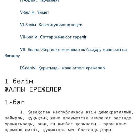
V-бөлім. Үкімет
VI-бөлім. Конституциялық кеңес
VII-бөлім. Соттар және сот төрелігі
VIII-бөлім. Жергілікті мемлекеттік басқару және өзін-өзі
басқару
IX-бөлім. Қорытынды және өтпелі ережелер
I бөлім
ЖАЛПЫ ЕРЕЖЕЛЕР
1-бап
1. Қазақстан Республикасы өзін демократиялық,
зайырлы, құқықтық және әлеуметтік мемлекет ретінде
орнықтырады, оның ең қымбат қазынасы - адам және
адамның өмірі, құқықтары мен бостандықтары.