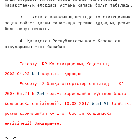
Қазақстанның елордасы Астана қаласы болып табылады.
3-1. Астана қаласының шегінде конституциялық
заңға сәйкес қаржы саласында ерекше құқықтық режим
белгіленуі мүмкін.
4. Қазақстан Республикасы және Қазақстан
атауларының мәні барабар.
Ескерту. ҚР Конституциялық Кеңесінің
2003.04.23
N 4
қаулысын қараңыз.
Ескерту. 2-бапқа өзгерістер енгізілді - ҚР
2007.05.21 N
254
(ресми жарияланған күнінен бастап
қолданысқа енгізіледі); 10.03.2017
№ 51-VI
(алғашқы
ресми жарияланған күнінен бастап қолданысқа
енгізіледі) Заңдарымен.