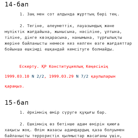
14-бап
1. Заң мен сот алдында жұрттың бәрі тең.
2. Тегіне, әлеуметтік, лауазымдық және
мүліктік жағдайына, жынысына, нәсіліне, ұлтына,
тіліне, дінге көзқарасына, нанымына, тұрғылықты
жеріне байланысты немесе кез келген өзге жағдаяттар
бойынша ешкімді ешқандай кемсітуге болмайды.
Ескерту. ҚР Конституциялық Кеңесінің
1999.03.10
N 2/2
, 1999.03.29
N 7/2
қаулыларын
қараңыз.
15-бап
1. Әркімнің өмір сүруге құқығы бар.
2. Ешкімнің өз бетінше адам өмірін қиюға
хақысы жоқ. Өлім жазасы адамдардың қаза болуымен
байланысты террористік қылмыстар жасағаны үшін,