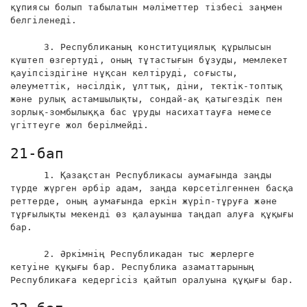
құпиясы болып табылатын мәліметтер тізбесі заңмен
белгіленеді.
3. Республиканың конституциялық құрылысын
күштеп өзгертуді, оның тұтастығын бұзуды, мемлекет
қауіпсіздігіне нұқсан келтіруді, соғысты,
әлеуметтік, нәсілдік, ұлттық, діни, тектік-топтық
және рулық астамшылықты, сондай-ақ қатыгездік пен
зорлық-зомбылыққа бас ұруды насихаттауға немесе
үгіттеуге жол берілмейді.
21-бап
1. Қазақстан Республикасы аумағында заңды
түрде жүрген әрбір адам, заңда көрсетілгеннен басқа
реттерде, оның аумағында еркін жүріп-тұруға және
тұрғылықты мекенді өз қалауынша таңдап алуға құқығы
бар.
2. Әркімнің Республикадан тыс жерлерге
кетуіне құқығы бар. Республика азаматтарының
Республикаға кедергісіз қайтып оралуына құқығы бар.