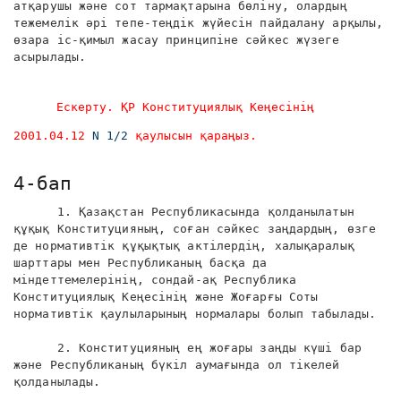
атқарушы және сот тармақтарына бөліну, олардың
тежемелік әрі тепе-теңдік жүйесін пайдалану арқылы,
өзара іс-қимыл жасау принципіне сәйкес жүзеге
асырылады.
Ескерту. ҚР Конституциялық Кеңесінің
2001.04.12
N 1/2
қаулысын қараңыз.
4-бап
1. Қазақстан Республикасында қолданылатын
құқық Конституцияның, соған сәйкес заңдардың, өзге
де нормативтік құқықтық актілердің, халықаралық
шарттары мен Республиканың басқа да
міндеттемелерінің, сондай-ақ Республика
Конституциялық Кеңесінің және Жоғарғы Соты
нормативтік қаулыларының нормалары болып табылады.
2. Конституцияның ең жоғары заңды күші бар
және Республиканың бүкіл аумағында ол тікелей
қолданылады.