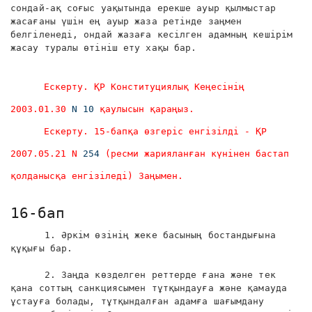
сондай-ақ соғыс уақытында ерекше ауыр қылмыстар
жасағаны үшін ең ауыр жаза ретінде заңмен
белгіленеді, ондай жазаға кесілген адамның кешірім
жасау туралы өтініш ету хақы бар.
Ескерту. ҚР Конституциялық Кеңесінің
2003.01.30
N 10
қаулысын қараңыз.
Ескерту. 15-бапқа өзгеріс енгізілді - ҚР
2007.05.21 N
254
(ресми жарияланған күнінен бастап
қолданысқа енгізіледі) Заңымен.
16-бап
1. Әркім өзінің жеке басының бостандығына
құқығы бар.
2. Заңда көзделген реттерде ғана және тек
қана соттың санкциясымен тұтқындауға және қамауда
ұстауға болады, тұтқындалған адамға шағымдану