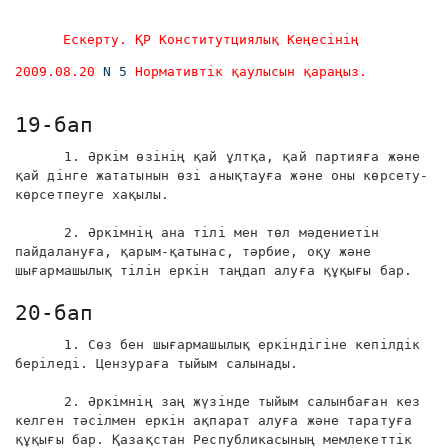
Ескерту. ҚР Конститутциялық Кеңесінің
2009.08.20
N 5
Нормативтік қаулысын қараңыз.
19-бап
1. Әркім өзінің қай ұлтқа, қай партияға және
қай дінге жататынын өзі анықтауға және оны көрсету-
көрсетпеуге хақылы.
2. Әркімнің ана тілі мен төл мәдениетін
пайдалануға, қарым-қатынас, тәрбие, оқу және
шығармашылық тілін еркін таңдап алуға құқығы бар.
20-бап
1. Сөз бен шығармашылық еркіндігіне кепілдік
беріледі. Цензураға тыйым салынады.
2. Әркімнің заң жүзінде тыйым салынбаған кез
келген тәсілмен еркін ақпарат алуға және таратуға
құқығы бар. Қазақстан Республикасының мемлекеттік