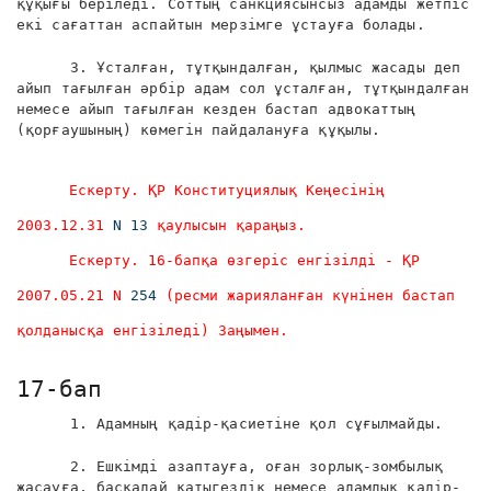
құқығы беріледі. Соттың санкциясынсыз адамды жетпіс
екі сағаттан аспайтын мерзімге ұстауға болады.
3. Ұсталған, тұтқындалған, қылмыс жасады деп
айып тағылған әрбір адам сол ұсталған, тұтқындалған
немесе айып тағылған кезден бастап адвокаттың
(қорғаушының) көмегін пайдалануға құқылы.
Ескерту. ҚР Конституциялық Кеңесінің
2003.12.31
N 13
қаулысын қараңыз.
Ескерту. 16-бапқа өзгеріс енгізілді - ҚР
2007.05.21 N
254
(ресми жарияланған күнінен бастап
қолданысқа енгізіледі) Заңымен.
17-бап
1. Адамның қадір-қасиетіне қол сұғылмайды.
2. Ешкімді азаптауға, оған зорлық-зомбылық
жасауға, басқадай қатыгездік немесе адамдық қадір-