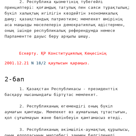
2. Республика қызметінің түбегейлі
принциптері: қоғамдық татулық пен саяси тұрақтылық;
бүкіл халықтың игілігін көздейтін экономикалық
даму; қазақстандық патриотизм; мемлекет өмірінің
аса маңызды мәселелерін демократиялық әдістермен,
оның ішінде республикалық референдумда немесе
Парламентте дауыс беру арқылы шешу.
Ескерту. ҚР Конституциялық Кеңесінің
2001.12.21
N 18/2
қаулысын қараңыз.
2-бап
1. Қазақстан Республикасы - президенттік
басқару нысанындағы біртұтас мемлекет.
2. Республиканың егемендігі оның бүкіл
аумағын қамтиды. Мемлекет өз аумағының тұтастығын,
қол сұғылмауын және бөлінбеуін қамтамасыз етеді.
3. Республиканың әкімшілік-аумақтық құрылысы,
оның елордасының мәртебесі заңмен белгіленеді.