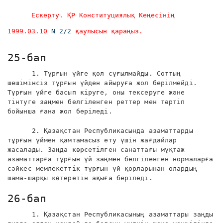
Ескерту. ҚР Конституциялық Кеңесінің
1999.03.10
N 2/2
қаулысын қараңыз.
25-бап
1. Тұрғын үйге қол сұғылмайды. Соттың
шешімінсіз тұрғын үйден айыруға жол берілмейді.
Тұрғын үйге басып кіруге, оны тексеруге және
тінтуге заңмен белгіленген реттер мен тәртіп
бойынша ғана жол беріледі.
2. Қазақстан Республикасында азаматтарды
тұрғын үймен қамтамасыз ету үшін жағдайлар
жасалады. Заңда көрсетілген санаттағы мұқтаж
азаматтарға тұрғын үй заңмен белгіленген нормаларға
сәйкес мемлекеттік тұрғын үй қорларынан олардың
шама-шарқы көтеретін ақыға беріледі.
26-бап
1. Қазақстан Республикасының азаматтары заңды