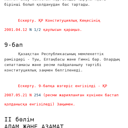
бірінші болып қолданудан бас тартады.
Ескерту. ҚР Конституциялық Кеңесінің
2001.04.12
N 1/2
қаулысын қараңыз.
9-бап
Қазақстан Республикасының мемлекеттік
рәміздері - Туы, Елтаңбасы және Гимні бар. Олардың
сипаттамасы және ресми пайдаланылу тәртібі
конституциялық заңмен белгіленеді.
Ескерту. 9-бапқа өзгеріс енгізілді - ҚР
2007.05.21 N
254
(ресми жарияланған күнінен бастап
қолданысқа енгізіледі) Заңымен.
II бөлім
АДАМ ЖӘНЕ АЗАМАТ