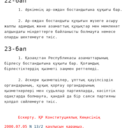
22-бап
1. Әркімнің ар-ождан бостандығына құқығы бар.
2. Ар-ождан бостандығы құқығын жүзеге асыру
жалпы адамдық және азаматтық құқықтар мен мемлекет
алдындағы міндеттерге байланысты болмауға немесе
оларды шектемеуге тиіс.
23-бап
1. Қазақстан Республикасы азаматтарының
бірлесу бостандығына құқығы бар. Қоғамдық
бірлестіктердің қызметі заңмен реттеледі.
2. Әскери қызметшілер, ұлттық қауіпсіздік
органдарының, құқық қорғау органдарының
қызметкерлері мен судьялар партияларда, кәсіптік
одақтарда болмауға, қандай да бір саяси партияны
қолдап сөйлемеуге тиіс.
Ескерту. ҚР Конституциялық Кеңесінің
2000.07.05
N 13/2
қаулысын қараңыз.