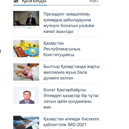
Қызғынды
Көп
Президент әкімшілігінің
қоғамдық қабылдауына
жүгінуге болатын youtube-
канал ашылды
Қазақстан
Республикасының
ы
Конституциясы
Былтыр Қазақстанда жарты
миллионға жуық бала
дүниеге келген
Болат Қаңтарбайұлы:
Әлемдегі қазақтар бір тұтас
латын әрпін қолданғаны
жөн
Қазақстан әлемдік бәсекеге
қабілеттілік IMD-2021