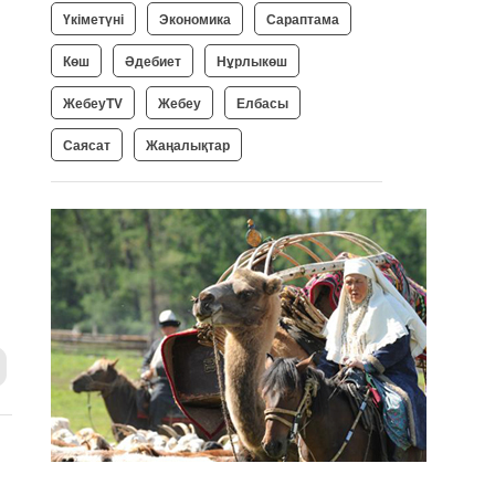
Үкіметүні
Экономика
Сараптама
Көш
Әдебиет
Нұрлыкөш
ЖебеуTV
Жебеу
Елбасы
Саясат
Жаңалықтар