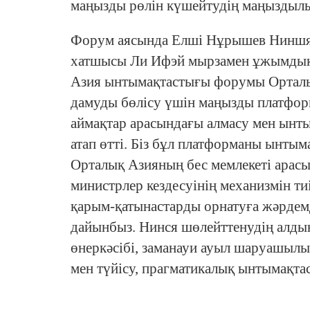
маңызды рөлін күшейтудің маңыздылығ
Форум аясында Елші Нұрышев Ниншя 
хатшысы Ли Ифэй мырзамен ұжымдық к
Азия ынтымақтастығы форумы Орталы
дамуды бөлісу үшін маңызды платформ
аймақтар арасындағы алмасу мен ынты
атап өтті. Біз бұл платформаны ынтым
Орталық Азияның бес мемлекеті арасы
министрлер кездесуінің механизмін ти
қарым-қатынастарды орнатуға жәрдем
дайынбыз. Нинся шөлейттенудің алдын
өнеркәсібі, заманауи ауыл шаруашылы
мен түйісу, прагматикалық ынтымақтас