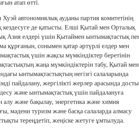
ын атап өтті.
Хуэй автономиялық ауданы партия комитетінің
ездесуге де қатысты. Елші Қытай мен Орталық
қ Азия елдері үшін Қытаймен ынтымақтастық пе
а құрғанын, сонымен қатар әртүрлі елдер мен
мақтастық үшін жақсы мүмкіндіктер беретінін
ақтастықтың жаңа мүмкіндіктерін табу, Қытай мен
ндағы ынтымақтастықтың негізгі салаларында
імді пайдалану, жергілікті жерлер арасында досты
десу және ынтымақтастық үшін пайдалануға
 алу және бақылау, энергетика және химия
ғы, мәдени туризм және басқа салаларда алмасу
тықты тереңдетіп, жеңіске жетуге ұмтылуда.