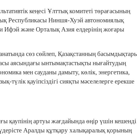
ьтативтік кеңесі Ұлттық комитеті төрағасының
ық Республикасы Ниншя-Хуэй автономиялық
Ли Ифэй және Орталық Азия елдерінің жоғары
натында сөз сөйлеп, Қазақстанның басымдықтар
асы аясындағы ынтымақтастықты нығайтудың
номика мен сауданы дамыту, көлік, энергетика,
қ-түлік қауіпсіздігі сияқты мәселелерге ерекше
ғы қаупінің артуы жағдайында өңір үшін кешенді
ы үдерісте Аралды құтқару халықаралық қорының