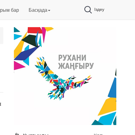
Іздеу
арым бар
Басқада
ы