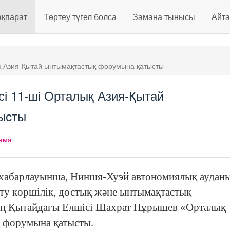
ақпарат
Төртеу түгел болса
Замана тынысы
Айт
қ Азия-Қытай ынтымақтастық форумына қатысты
і 11-ші Орталық Азия-Қытай
ысты
ама
 хабарлауынша, Ниншя-Хуэй автономиялық аудан
ту көршілік, достық және ынтымақтастық
ың Қытайдағы Елшісі Шахрат Нұрышев «Орталық
і форумына қатысты.