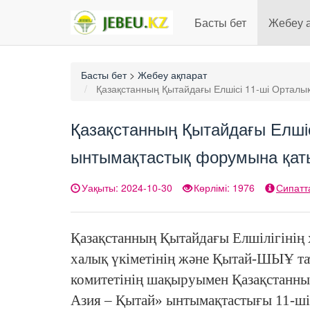
Басты бет
Жебеу 
Басты бет
>
Жебеу ақпарат
Қазақстанның Қытайдағы Елшісі 11-ші Орталы
Қазақстанның Қытайдағы Елшіс
ынтымақтастық форумына қат
Уақыты: 2024-10-30
Көрлімі: 1976
Сипатт
Қазақстанның Қытайдағы Елшілігінің
халық үкіметінің және Қытай-ШЫҰ та
комитетінің шақыруымен Қазақстанн
Азия – Қытай» ынтымақтастығы 11-ш