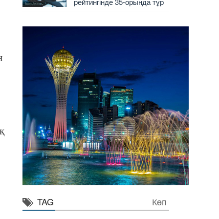
рейтингінде 35-орында тұр
н
қ
TAG
Көп