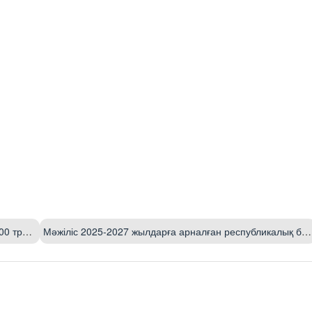
н асады
Мәжіліс 2025-2027 жылдарға арналған республикалық бюджетті бекітті