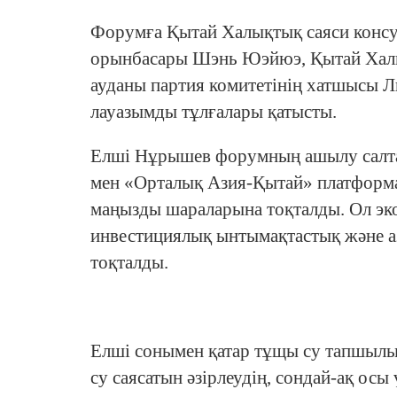
Форумға Қытай Халықтық саяси консул
орынбасары Шэнь Юэйюэ, Қытай Хал
ауданы партия комитетінің хатшысы 
лауазымды тұлғалары қатысты.
Елші Нұрышев форумның ашылу салта
мен «Орталық Азия-Қытай» платформ
маңызды шараларына тоқталды. Ол эко
инвестициялық ынтымақтастық және азы
тоқталды.
Елші сонымен қатар тұщы су тапшылы
су саясатын әзірлеудің, сондай-ақ ос